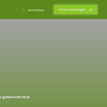
Firma eintragen
Anmelden
w.gartenundforst.at