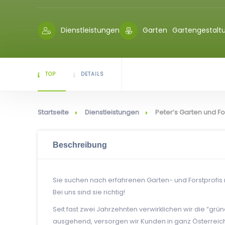
Dienstleistungen
Garten
Gartengestalt
TOP
DETAILS
Startseite
Dienstleistungen
Peter’s Garten und Fo
Beschreibung
Sie suchen nach erfahrenen Garten- und Forstprofis
Bei uns sind sie richtig!
Seit fast zwei Jahrzehnten verwirklichen wir die “grü
ausgehend, versorgen wir Kunden in ganz Österreich