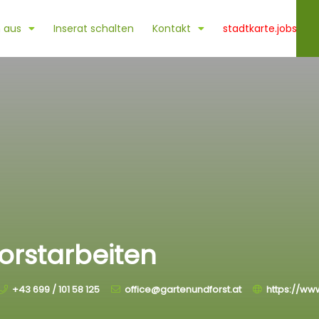
 aus
Inserat schalten
Kontakt
stadtkarte.jobs
orstarbeiten
+43 699 / 101 58 125
office@gartenundforst.at
https://ww