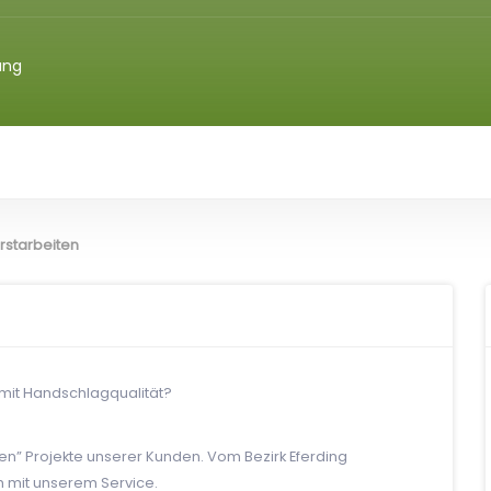
ung
rstarbeiten
 mit Handschlagqualität?
nen” Projekte unserer Kunden. Vom Bezirk Eferding
 mit unserem Service.