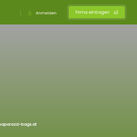
Firma eintragen
Anmelden
paparazzi-bags.at