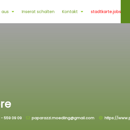
 aus
Inserat schalten
Kontakt
stadtkarte.jobs
re
 - 559 09 09
paparazzi.moedling@gmail.com
https://www.