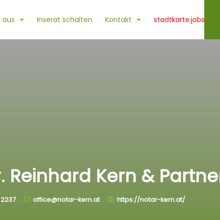
 aus
Inserat schalten
Kontakt
stadtkarte.jobs
r. Reinhard Kern & Partne
 2237
office@notar-kern.at
https://notar-kern.at/