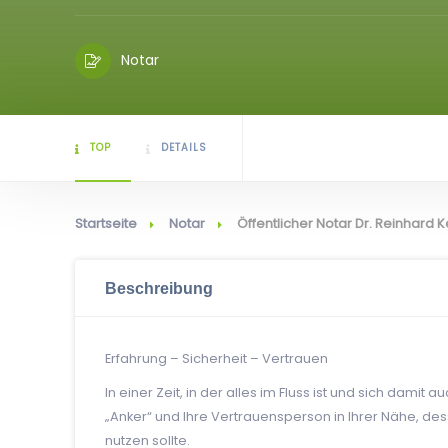
Notar
TOP
DETAILS
Startseite
Notar
Öffentlicher Notar Dr. Reinhard K
Beschreibung
Erfahrung – Sicherheit – Vertrauen
In einer Zeit, in der alles im Fluss ist und sich damit 
„Anker“ und Ihre Vertrauensperson in Ihrer Nähe, d
nutzen sollte.