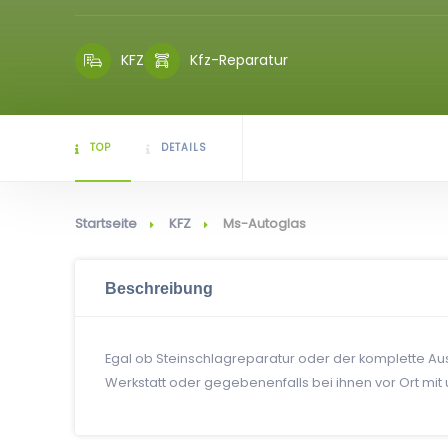
KFZ
Kfz-Reparatur
TOP
DETAILS
Startseite
KFZ
Ms-Autoglas
Beschreibung
Egal ob Steinschlagreparatur oder der komplette Aust
Werkstatt oder gegebenenfalls bei ihnen vor Ort mit