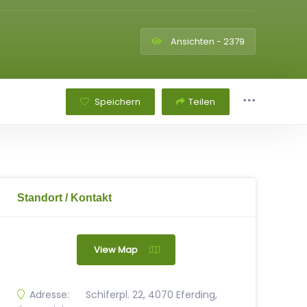
Ansichten - 2379
Speichern
Teilen
Standort / Kontakt
View Map
Adresse:
Schiferpl. 22, 4070 Eferding,