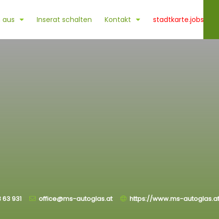
 aus
Inserat schalten
Kontakt
stadtkarte.jobs
 63 931
office@ms-autoglas.at
https://www.ms-autoglas.a