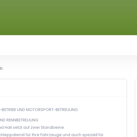
eb
ER-BETRIEB UND MOTORSPORT-BETREUUNG
UND RENNBETREUUNG
d Hall setzt auf zwei Standbeine:
chleppdienst für Ihre Fahrzeuge und auch speziell für