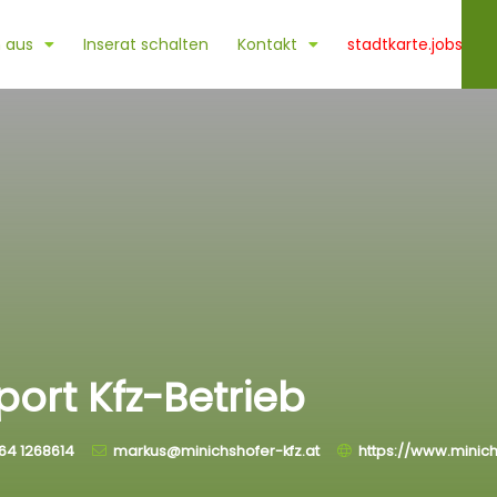
 aus
Inserat schalten
Kontakt
stadtkarte.jobs
ort Kfz-Betrieb
64 1268614
markus@minichshofer-kfz.at
https://www.minich