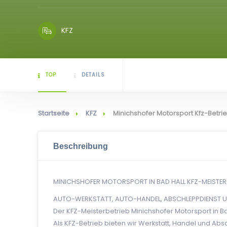
KFZ
TOP
DETAILS
Startseite
KFZ
Minichshofer Motorsport Kfz-Betri
Beschreibung
MINICHSHOFER MOTORSPORT IN BAD HALL KFZ-MEIST
AUTO-WERKSTATT, AUTO-HANDEL, ABSCHLEPPDIENST 
Der KFZ-Meisterbetrieb Minichshofer Motorsport in Ba
Als KFZ-Betrieb bieten wir Werkstatt, Handel und Abs