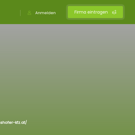
Firma eintragen
Anmelden
shofer-kfz.at/