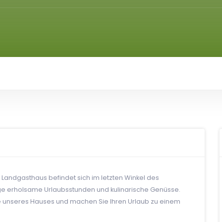
 Landgasthaus befindet sich im letzten Winkel des
inige erholsame Urlaubsstunden und kulinarische Genüsse.
te unseres Hauses und machen Sie Ihren Urlaub zu einem