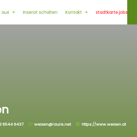
 aus
Inserat schalten
Kontakt
stadtkarte.jobs
en
3 6544 6437
weixen@rauris.net
https://www.weixen.at