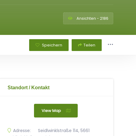
Ansichten - 2186
Speichern
Teilen
Standort / Kontakt
View Map
Adresse:
Seidlwinklstraße 114, 5661