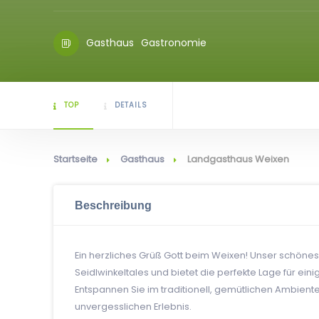
Gasthaus
Gastronomie
TOP
DETAILS
Startseite
Gasthaus
Landgasthaus Weixen
Beschreibung
Ein herzliches Grüß Gott beim Weixen! Unser schönes
Seidlwinkeltales und bietet die perfekte Lage für e
Entspannen Sie im traditionell, gemütlichen Ambien
unvergesslichen Erlebnis.