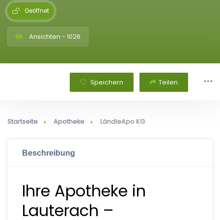
Geöffnet
Ansichten - 1026
Speichern
Teilen
Startseite
Apotheke
LändleApo KG
Beschreibung
Ihre Apotheke in
Lauterach –