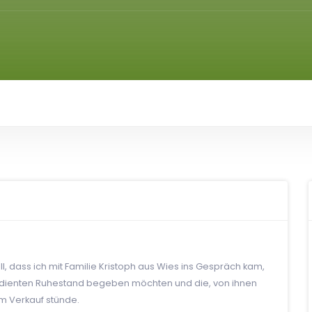
l, dass ich mit Familie Kristoph aus Wies ins Gespräch kam,
lverdienten Ruhestand begeben möchten und die, von ihnen
m Verkauf stünde.