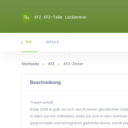
KFZ
KFZ-Teile
Lackiererei
TOP
DETAILS
Startseite
KFZ
KFZ-Zinser
Beschreibung
Traum erfüllt
Ende 2018 ergab es sich durch einen glücklichen Zufal
in dem sie mir mitteilten, dass sie sich in den woh
gegründete und erfolgreich geführte Firma, somit zu