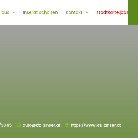
 aus
Inserat schalten
Kontakt
stadtkarte.jobs
/30 95
auto@kfz-zinser.at
https://www.kfz-zinser.at