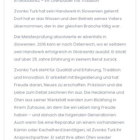
in Globasnitz – Ihr Ofenbauer mit Tradition
Zvonko Turk hat sein Handwerk in Slowenien gelernt.
Dort hat er das Wissen und den Betrieb seines Vaters
übernommen, der in der gleichen Branche tätig war.
Die Meisterprüfung absolvierte er ebenfalls in
Slowenien. 2016 kam er nach Österreich, wo er seitdem
sein Handwerk erfolgreich in Globasnitz ausübt. Er blickt
auf über 25 Jahre Erfahrung in seinem Beruf zurück.
Zvonko Turk steht für Qualität und Erfahrung, Tradition
und Innovation. Er arbeitet mit Begeisterung und hat
Freude daran, Neues zu erschaffen. Präzision und die
Liebe zum Detail zeichnen ihn aus. Die Heizkamine und
Öfen aus seiner Werkstatt werden zum Blickfang in
Ihrem Zuhause, an dem Sie ein Leben lang Freude
haben – und danach die folgenden Generationen.
Auch wenn Sie eine Reparatur an einem vorhandenen
Kamin oder Kachelherd benötigen, ist Zvonko Turk Ihr
Ansprechpartner. Er setzt Ihre alten Öfen wieder