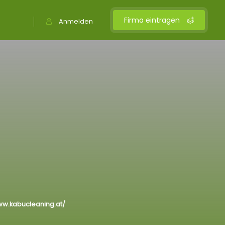
Firma eintragen
Anmelden
ww.kabucleaning.at/