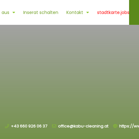
 aus
Inserat schalten
Kontakt
stadtkarte.jobs
+43 660 926 06 37
office@kabu-cleaning.at
https://w