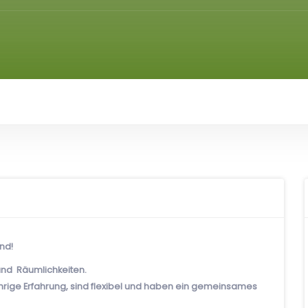
nd!
 und Räumlichkeiten.
hrige Erfahrung, sind flexibel und haben ein gemeinsames