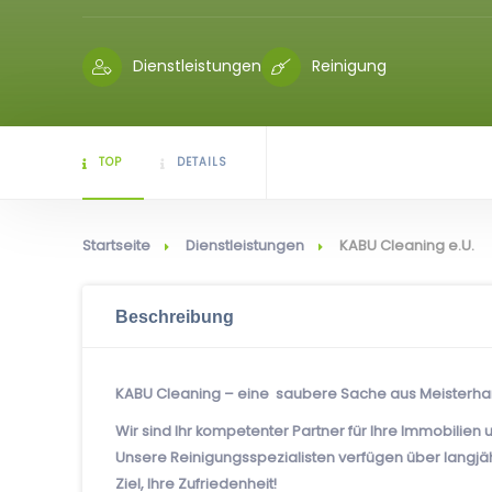
Dienstleistungen
Reinigung
TOP
DETAILS
Startseite
Dienstleistungen
KABU Cleaning e.U.
Beschreibung
KABU Cleaning – eine saubere Sache aus Meisterha
Wir sind Ihr kompetenter Partner für Ihre Immobilien
Unsere Reinigungsspezialisten verfügen über langjä
Ziel, Ihre Zufriedenheit!