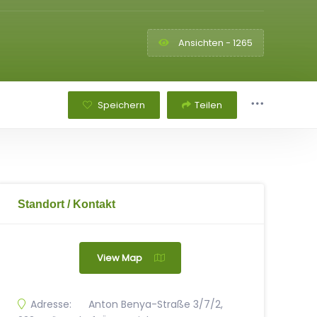
Ansichten - 1265
Speichern
Teilen
Standort / Kontakt
View Map
Adresse:
Anton Benya-Straße 3/7/2,