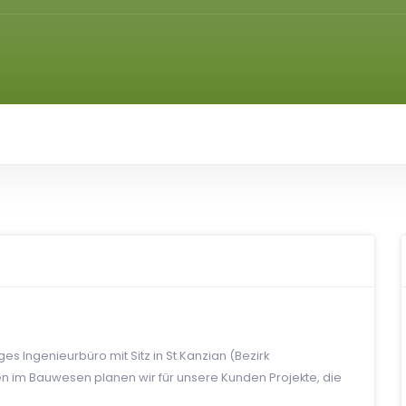
ges Ingenieurbüro mit Sitz in St.Kanzian (Bezirk
sten im Bauwesen planen wir für unsere Kunden Projekte, die