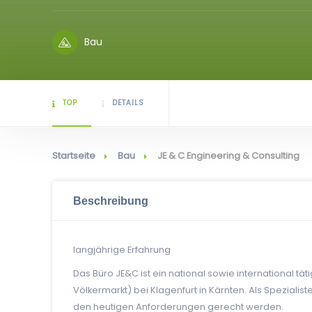
Bau
TOP
DETAILS
Startseite
Bau
JE & C Engineering & Consulting
Beschreibung
langjährige Erfahrung
Das Büro JE&C ist ein national sowie international täti
Völkermarkt) bei Klagenfurt in Kärnten. Als Speziali
den heutigen Anforderungen gerecht werden.