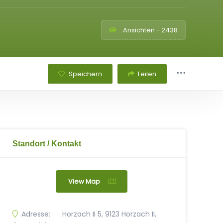
Ansichten - 2438
Speichern
Teilen
Standort / Kontakt
View Map
Adresse:
Horzach II 5, 9123 Horzach II,