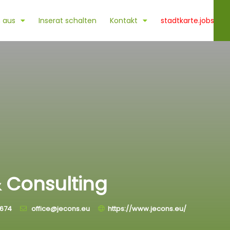
 aus
Inserat schalten
Kontakt
stadtkarte.jobs
& Consulting
674
office@jecons.eu
https://www.jecons.eu/