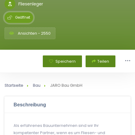
Fliesenleger
Geöffnet
Ansichten - 2550
Speichern
Teilen
Startseite
Bau
JARO Bau GmbH
Beschreibung
Als erfahrenes Bauunternehmen sind wir Ihr
kompetenter Partner, wenn es um Fliesen- und