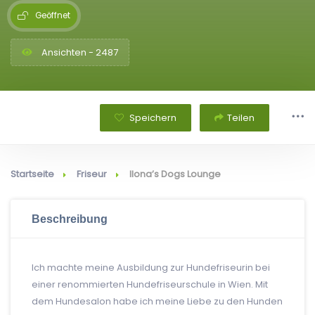
Geöffnet
Ansichten - 2487
Speichern
Teilen
Startseite
Friseur
Ilona’s Dogs Lounge
Beschreibung
Ich machte meine Ausbildung zur Hundefriseurin bei
einer renommierten Hundefriseurschule in Wien. Mit
dem Hundesalon habe ich meine Liebe zu den Hunden