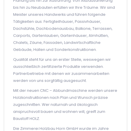
Planung bis hin zur Ausführung. Von Altbausanierung
bis hin zu Neubauten erfüllen wir Ihre Träume. Wir sind
Meister unseres Handwerks und führen folgende
Tätigkeiten aus: Fertigteilhäuser, Passivhäuser,
Dachstühle, Dachbodenausbau, Balkone, Terrassen,
Carports, Gartenlauben, Gartenhäuser, Almhütten,
Chalets, Zäune, Fassaden, Landwirtschaftliche
Gebäude, Hallen und Sonderkonstruktionen.
Qualität steht für uns an erster Stelle, weswegen wir
ausschließlich zertifizierte Produkte verwenden.
Partnerbetriebe mit denen wir zusammenarbeiten
werden von uns sorgfältig ausgesucht.
Mit der neuen CNC – Abbundmaschine werden unsere
Holzkonstruktionen nach Plan und Wunsch präzise
zugeschnitten. Wer naturnah und ökologisch
anspruchsvoll bauen und wohnen will, greift zum
Baustoff HOLZ.
Die Zimmerei Holzbau Horn GmbH wurde im Jahre