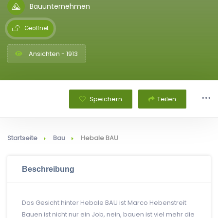
Bauunternehmen
Geöffnet
Ansichten - 1913
Speichern
Teilen
Startseite
Bau
Hebale BAU
Beschreibung
Das Gesicht hinter Hebale BAU ist Marco Hebenstreit
Bauen ist nicht nur ein Job, nein, bauen ist viel mehr die