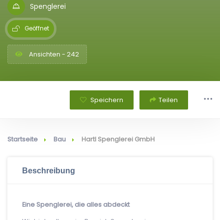
Spenglerei
Geöffnet
Ansichten - 242
Speichern
Teilen
Startseite
Bau
Hartl Spenglerei GmbH
Beschreibung
Eine Spenglerei, die alles abdeckt