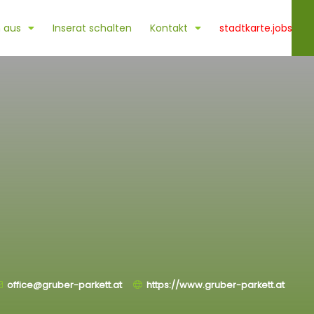
 aus
Inserat schalten
Kontakt
stadtkarte.jobs
office@gruber-parkett.at
https://www.gruber-parkett.at