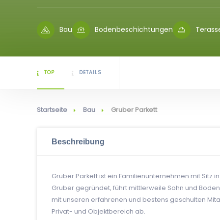
Bau
Bodenbeschichtungen
Terass
TOP
DETAILS
Startseite
Bau
Gruber Parkett
Beschreibung
Gruber Parkett ist ein Familienunternehmen mit Sitz i
Gruber gegründet, führt mittlerweile Sohn und Bod
mit unseren erfahrenen und bestens geschulten Mita
Privat- und Objektbereich ab.