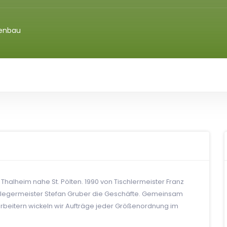
enbau
n Thalheim nahe St. Pölten. 1990 von Tischlermeister Franz
enlegermeister Stefan Gruber die Geschäfte. Gemeinsam
rbeitern wickeln wir Aufträge jeder Größenordnung im