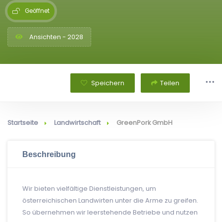
Geöffnet
Ansichten - 2028
Speichern
Teilen
Startseite
Landwirtschaft
GreenPork GmbH
Beschreibung
Wir bieten vielfältige Dienstleistungen, um
österreichischen Landwirten unter die Arme zu greifen.
So übernehmen wir leerstehende Betriebe und nutzen