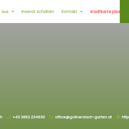
 aus
Inserat schalten
Kontakt
stadtkarte.jobs
ch
+43 3862 234630
office@gollnerdach-garten.at
htt