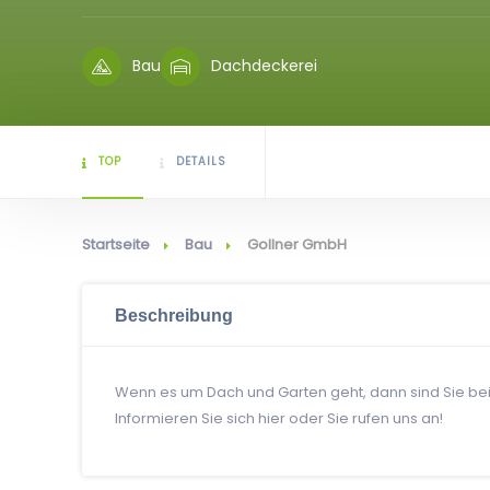
Bau
Dachdeckerei
TOP
DETAILS
Startseite
Bau
Gollner GmbH
Beschreibung
Wenn es um Dach und Garten geht, dann sind Sie bei 
Informieren Sie sich hier oder Sie rufen uns an!