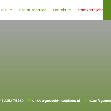
 aus
Inserat schalten
Kontakt
stadtkarte.jobs
43 2252 715850
office@goeschl-metallbau.at
https://goesc