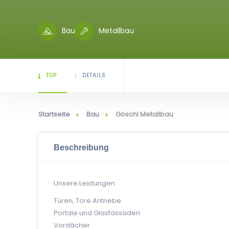
Bau
Metallbau
TOP
DETAILS
Startseite
Bau
Göschl Metallbau
Beschreibung
Unsere Leistungen
Türen, Tore Antriebe
Portale und Glasfassaden
Vordächer