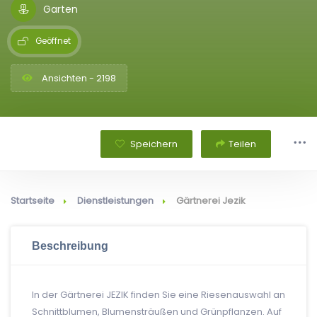
Garten
Geöffnet
Ansichten - 2198
Speichern
Teilen
Startseite
Dienstleistungen
Gärtnerei Jezik
Beschreibung
In der Gärtnerei JEZIK finden Sie eine Riesenauswahl an
Schnittblumen, Blumensträußen und Grünpflanzen. Auf