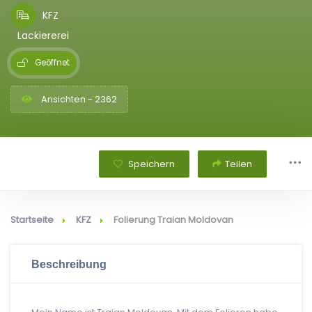
KFZ
Lackiererei
Geöffnet
Ansichten - 2362
Speichern
Teilen
Startseite
KFZ
Folierung Traian Moldovan
Beschreibung