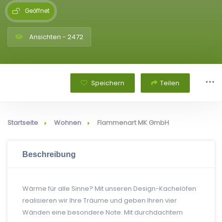
Geöffnet
Ansichten - 2472
Speichern
Teilen
Startseite
Wohnen
Flammenart MK GmbH
Beschreibung
Wärme für alle Sinne? Mit unseren Design-Kachelöfen
realisieren wir Ihre Träume und geben Ihren vier
Wänden eine besondere Note. Mit durchdachtem