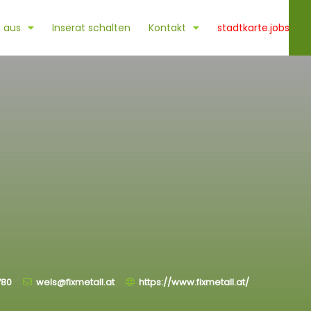
 aus
Inserat schalten
Kontakt
stadtkarte.jobs
780
wels@fixmetall.at
https://www.fixmetall.at/