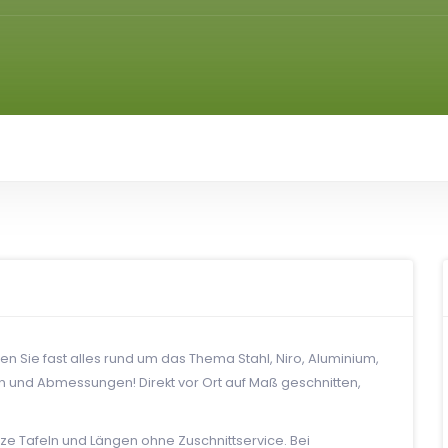
en Sie fast alles rund um das Thema Stahl, Niro, Aluminium,
en und Abmessungen! Direkt vor Ort auf Maß geschnitten,
e Tafeln und Längen ohne Zuschnittservice. Bei