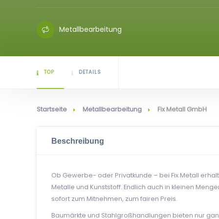
Metallbearbeitung
TOP
DETAILS
Startseite
Metallbearbeitung
Fix Metall GmbH
Beschreibung
Ob Gewerbe- oder Privatkunde – bei Fix Metall erhalt
Metalle und Kunststoff. Endlich auch in kleinen Meng
sofort zum Mitnehmen, zum fairen Preis.
Baumärkte und Stahlgroßhandlungen bieten nur ganz