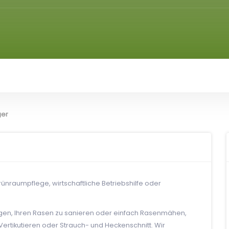
ger
ünraumpflege, wirtschaftliche Betriebshilfe oder
gen, Ihren Rasen zu sanieren oder einfach Rasenmähen,
ertikutieren oder Strauch- und Heckenschnitt. Wir