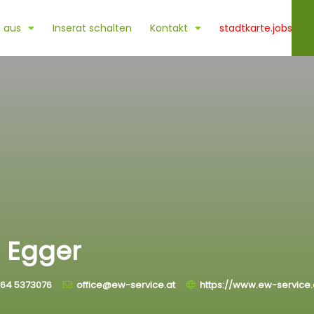
 aus
Inserat schalten
Kontakt
stadtkarte.jobs
 Egger
64 5373076
office@ew-service.at
https://www.ew-service.