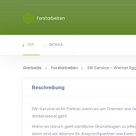
Forstarbeiten
TOP
DETAILS
Startseite
Forstarbeiten
EW Service – Werner Eg
Beschreibung
EW-Service ist Ihr Partner wenn es um Themen wie Gr
Winterdienst geht
Wenn es darum geht sämtliche Grünanlagen zu pfle
dann sind wir ebenso Ihr Ansprechpartner wie beim V