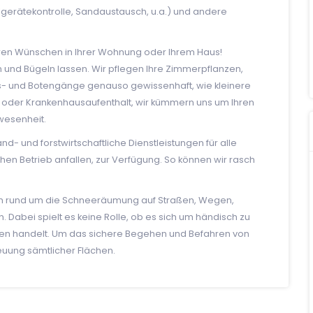
gerätekontrolle, Sandaustausch, u.a.) und andere
Ihren Wünschen in Ihrer Wohnung oder Ihrem Haus!
nd Bügeln lassen. Wir pflegen Ihre Zimmerpflanzen,
- und Botengänge genauso gewissenhaft, wie kleinere
se oder Krankenhausaufenthalt, wir kümmern uns um Ihren
wesenheit.
and- und forstwirtschaftliche Dienstleistungen für alle
ichen Betrieb anfallen, zur Verfügung. So können wir rasch
agen rund um die Schneeräumung auf Straßen, Wegen,
 Dabei spielt es keine Rolle, ob es sich um händisch zu
n handelt. Um das sichere Begehen und Befahren von
euung sämtlicher Flächen.