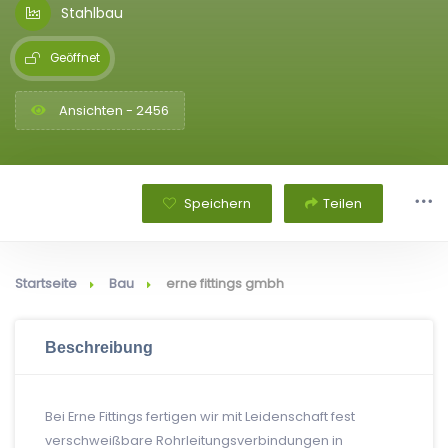
Stahlbau
Geöffnet
Ansichten - 2456
Speichern
Teilen
Startseite
Bau
erne fittings gmbh
Beschreibung
Bei Erne Fittings fertigen wir mit Leidenschaft fest
verschweißbare Rohrleitungsverbindungen in