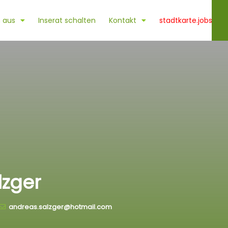
 aus
Inserat schalten
Kontakt
stadtkarte.jobs
lzger
andreas.salzger@hotmail.com