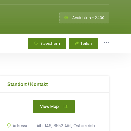
Ansichten - 2430
Speichern
Teilen
Standort / Kontakt
View Map
Adresse:
Aibl 146, 8552 Aibl, Österreich