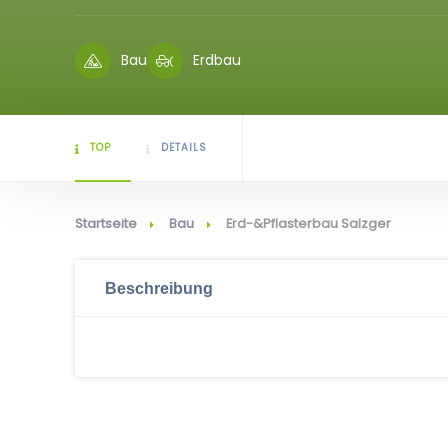
Bau
Erdbau
TOP
DETAILS
Startseite
Bau
Erd-&Pflasterbau Salzger
Beschreibung