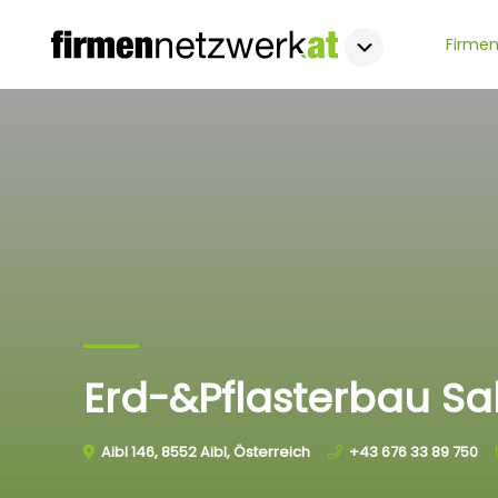
Firmen
Erd-&Pflasterbau Sa
Aibl 146, 8552 Aibl, Österreich
+43 676 33 89 750