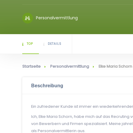
Personalvermittlung
TOP
DETAILS
Startseite
Personalvermittlung
Elke Maria Schorn
Beschreibung
Ein zufriedener Kunde ist immer ein wiederkehrende
Ich, Elke Maria Schorn, habe mich auf das Recruting
von Bewerbern und Firmen spezialisiert. Meine jahre
als Personalvermittlerin aus.