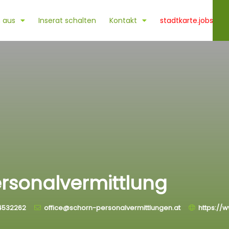
 aus
Inserat schalten
Kontakt
stadtkarte.jobs
ersonalvermittlung
4532262
office@schorn-personalvermittlungen.at
https://