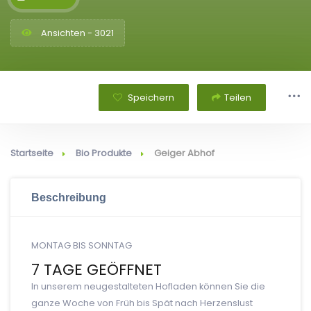
Ansichten - 3021
Speichern
Teilen
Startseite
Bio Produkte
Geiger Abhof
Beschreibung
MONTAG BIS SONNTAG
7 TAGE GEÖFFNET
In unserem neugestalteten Hofladen können Sie die
ganze Woche von Früh bis Spät nach Herzenslust