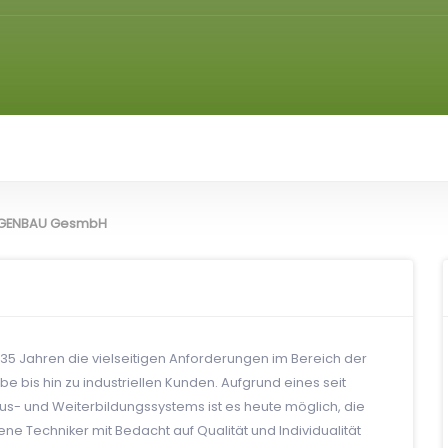
LAGENBAU GesmbH
 35 Jahren die vielseitigen Anforderungen im Bereich der
ebe bis hin zu industriellen Kunden. Aufgrund eines seit
us- und Weiterbildungssystems ist es heute möglich, die
e Techniker mit Bedacht auf Qualität und Individualität