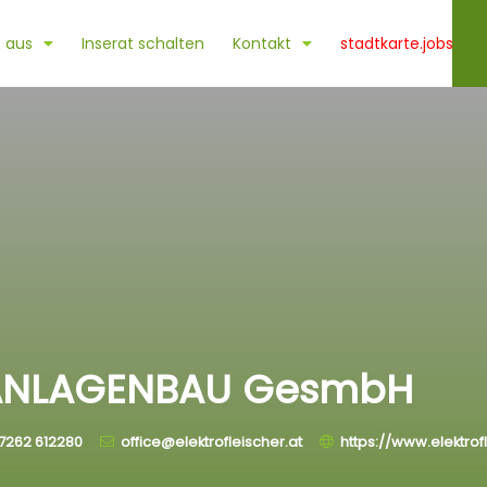
 aus
Inserat schalten
Kontakt
stadtkarte.jobs
EANLAGENBAU GesmbH
7262 612280
office@elektrofleischer.at
https://www.elektrof