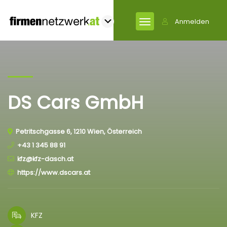
Anmelden
DS Cars GmbH
Petritschgasse 6, 1210 Wien, Österreich
+43 1 345 88 91
kfz@kfz-dasch.at
https://www.dscars.at
KFZ