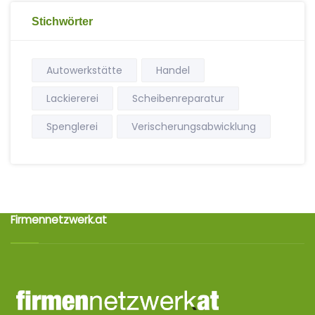
Stichwörter
Autowerkstätte
Handel
Lackiererei
Scheibenreparatur
Spenglerei
Verischerungsabwicklung
Firmennetzwerk.at