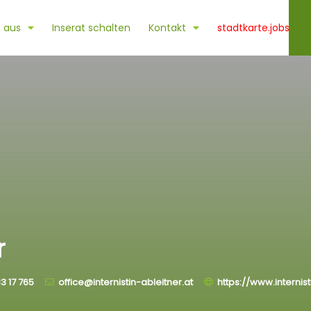
 aus
Inserat schalten
Kontakt
stadtkarte.jobs
r
3 17 765
office@internistin-ableitner.at
https://www.internist