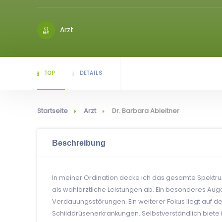
Arzt
TOP
DETAILS
Startseite
Arzt
Dr. Barbara Ableitner
Beschreibung
In meiner Ordination decke ich das gesamte Spektrum
als wahlärztliche Leistungen ab. Ein besonderes Aug
Verdauungsstörungen. Ein weiterer Fokus liegt auf d
Schilddrüsenerkrankungen. Selbstverständlich biete