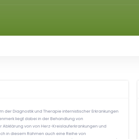
 der Diagnostik und Therapie internistischer Erkrankungen
enmerk liegt dabei in der Behandlung von
er Abklärung von von Herz-Kreislauferkrankungen und
 ich in diesem Rahmen auch eine Reihe von