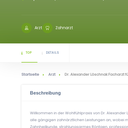
Arzt
Zahnarzt
TOP
DETAILS
Startseite
Arzt
Dr. Alexander Löschnak Facharzt f
Beschreibung
Willkommen in der Wohlfühlpraxis von Dr. Alexander Lö
alle gängigen zahnärztlichen Leistungen an, wobei 
Zahnheilkunde, strahlungsarmes Röntgen, profession