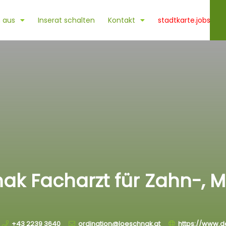
 aus
Inserat schalten
Kontakt
stadtkarte.jobs
nak Facharzt für Zahn-,
+43 2239 3640
ordination@loeschnak.at
https://www.d