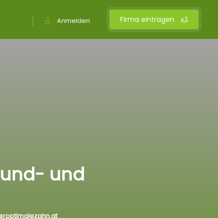
Firma eintragen
Anmelden
 Mund- und
eroptimalezahn.at