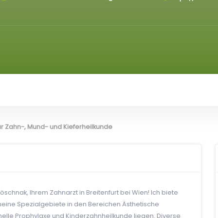
ür Zahn-, Mund- und Kieferheilkunde
schnak, Ihrem Zahnarzt in Breitenfurt bei Wien! Ich biete
meine Spezialgebiete in den Bereichen Ästhetische
elle Prophylaxe und Kinderzahnheilkunde liegen. Diverse