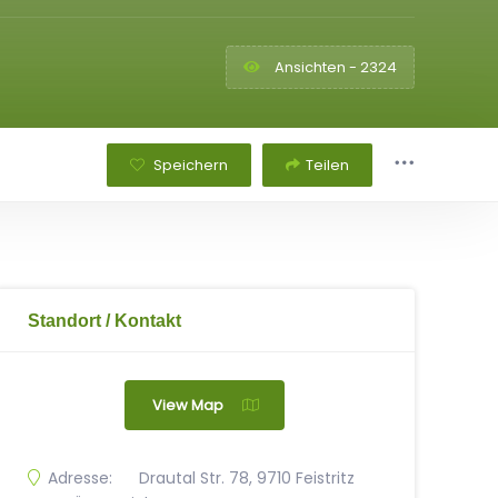
Ansichten - 2324
Speichern
Teilen
Standort / Kontakt
View Map
Adresse:
Drautal Str. 78, 9710 Feistritz