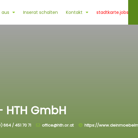
 aus
Inserat schalten
Kontakt
stadtkarte.jobs
– HTH GmbH
) 664 / 451 70 71
office@hth.or.at
https://www.deinmoebelm