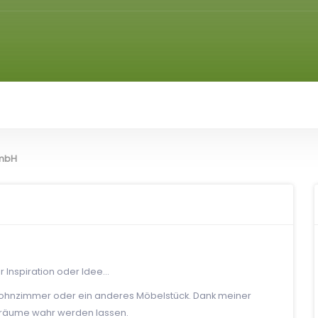
GmbH
r Inspiration oder Idee…
in Wohnzimmer oder ein anderes Möbelstück. Dank meiner
 Träume wahr werden lassen.