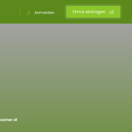
Firma eintragen
Anmelden
acher.at