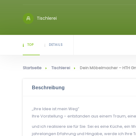
Tischlerei
TOP
DETAILS
Startseite
Tischlerei
Dein Möbelmacher – HTH 
Beschreibung
,,Ihre Idee ist mein Weg”
Ihre Vorstellung – entstanden aus einem Traum, eine
und ich realisiere sie für Sie. Sei es eine Küche, e
jahrelangen Erfahrung und Hingabe, werde ich Ihre