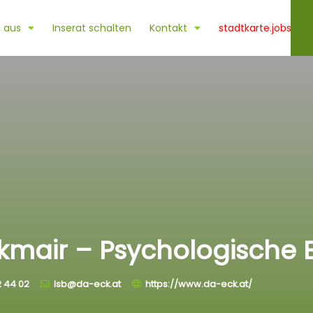
 aus
Inserat schalten
Kontakt
stadtkarte.jobs
kmair – Psychologische 
2 44 02
lsb@da-eck.at
https://www.da-eck.at/