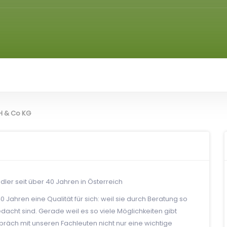
 & Co KG
er seit über 40 Jahren in Österreich
Jahren eine Qualität für sich: weil sie durch Beratung so
dacht sind. Gerade weil es so viele Möglichkeiten gibt
räch mit unseren Fachleuten nicht nur eine wichtige