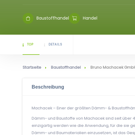
Baustoffhandel
Handel
TOP
DETAILS
Startseite
Baustoffhandel
Bruno Machacek GmbH
Beschreibung
Machacek – Einer der größten Dämm- & Baustoffhändl
Dämm- und Baustoffe von Machacek sind seit über 40 
einzigartig werden wie die Anwendung, für die sie ge
Dämm- und Baumaterialien einzusetzen, ist das Gesp