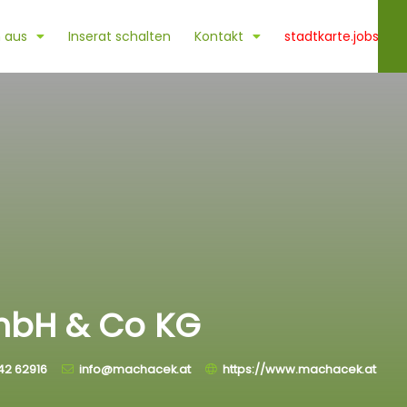
 aus
Inserat schalten
Kontakt
stadtkarte.jobs
mbH & Co KG
42 62916
info@machacek.at
https://www.machacek.at