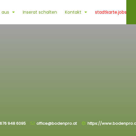
 aus
Inserat schalten
Kontakt
stadtkarte.jobs
H
676 948 6095
office@bodenpro.at
https://www.bodenpro.a