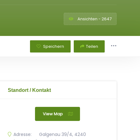
Ansichten - 2647
Speichern
Teilen
Standort / Kontakt
View Map
Adresse:
Galgenau 39/4, 4240