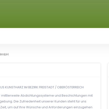
 GmbH
US KUNSTHARZ IM BEZIRK FREISTADT / OBERÖSTERREICH
ir mittlerweile Abdichtungssysteme und Beschichtungen mit
gebung. Die Zufriedenheit unserer Kunden steht für uns
s Zeit, um auf Ihre Wünsche und Anforderungen einzugehen