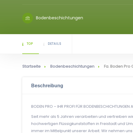
Bodenbeschichtungen
TOP
DETAILS
Startseite
Bodenbeschichtungen
Fa. Boden Pro
Beschreibung
BODEN PRO – IHR PROFI FÜR BODENBESCHICHTUNGEN A
Seit mehr als 5 Jahren verarbeiten und vertreiben w
hochwertigen Flüssigkunststoffen in Freistadt und Um
immer im Mittelpunkt unserer Arbeit. Wir nehmen un