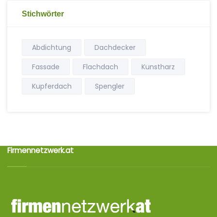
Stichwörter
Abdichtung
Dachdecker
Fassade
Flachdach
Kunstharz
Kupferdach
Spengler
Firmennetzwerk.at