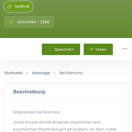
Geöffnet
Ansichten - 2986
Speichern
Teilen
Startseite
Massage
Bei Ramona
Beschreibung
Entspannen bei Ramona.
Unser Körper ist mit all seinen physischen und
psychischen Empfindungen ein System, an dem nichts