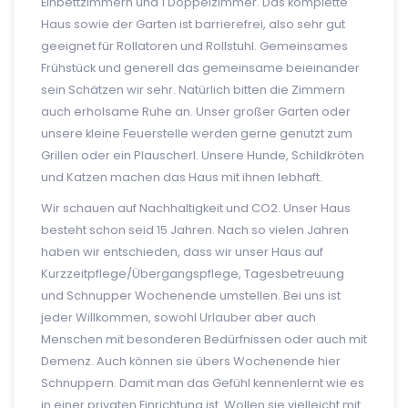
Einbettzimmern und 1 Doppelzimmer. Das komplette
Haus sowie der Garten ist barrierefrei, also sehr gut
geeignet für Rollatoren und Rollstuhl. Gemeinsames
Frühstück und generell das gemeinsame beieinander
sein Schätzen wir sehr. Natürlich bitten die Zimmern
auch erholsame Ruhe an. Unser großer Garten oder
unsere kleine Feuerstelle werden gerne genutzt zum
Grillen oder ein Plauscherl. Unsere Hunde, Schildkröten
und Katzen machen das Haus mit ihnen lebhaft.
Wir schauen auf Nachhaltigkeit und CO2. Unser Haus
besteht schon seid 15 Jahren. Nach so vielen Jahren
haben wir entschieden, dass wir unser Haus auf
Kurzzeitpflege/Übergangspflege, Tagesbetreuung
und Schnupper Wochenende umstellen. Bei uns ist
jeder Willkommen, sowohl Urlauber aber auch
Menschen mit besonderen Bedürfnissen oder auch mit
Demenz. Auch können sie übers Wochenende hier
Schnuppern. Damit man das Gefühl kennenlernt wie es
in einer privaten Einrichtung ist. Wollen sie vielleicht mit