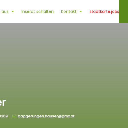
 aus
Inserat schalten
Kontakt
stadtkarte.jobs
r
0369
baggerungen.hauser@gmx.at