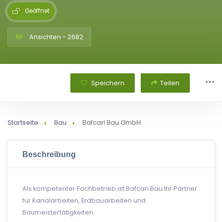
Geöffnet
Ansichten - 2682
Speichern
Teilen
Startseite
Bau
Bafcari Bau GmbH
Beschreibung
Als kompetenter Fachbetrieb ist Bafcari Bau Ihr Partner
für Kanalarbeiten, Erdbauarbeiten und
Baumeistertätigkeiten.