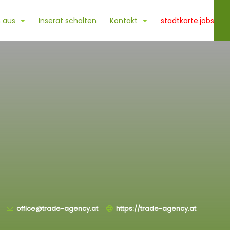
 aus
Inserat schalten
Kontakt
stadtkarte.jobs
office@trade-agency.at
https://trade-agency.at