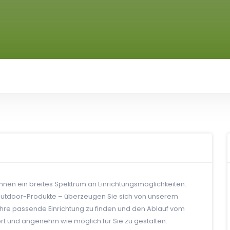
Ihnen ein breites Spektrum an Einrichtungsmöglichkeiten.
utdoor-Produkte – überzeugen Sie sich von unserem
, Ihre passende Einrichtung zu finden und den Ablauf vom
ert und angenehm wie möglich für Sie zu gestalten.