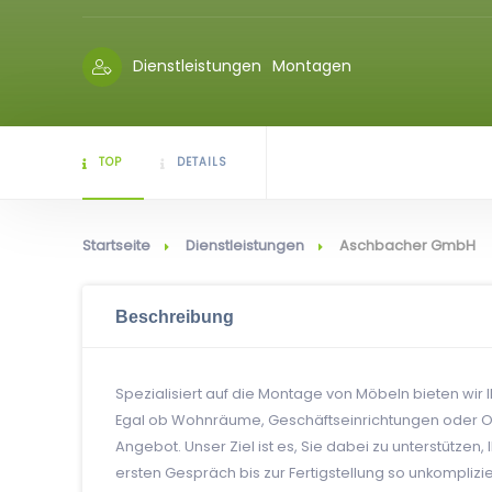
Dienstleistungen
Montagen
TOP
DETAILS
Startseite
Dienstleistungen
Aschbacher GmbH
Beschreibung
Spezialisiert auf die Montage von Möbeln bieten wir 
Egal ob Wohnräume, Geschäftseinrichtungen oder O
Angebot. Unser Ziel ist es, Sie dabei zu unterstützen
ersten Gespräch bis zur Fertigstellung so unkomplizi