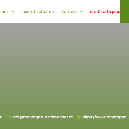
 aus
Inserat schalten
Kontakt
stadtkarte.jobs
78
info@montagen-aschbacher.at
https://www.montagen-