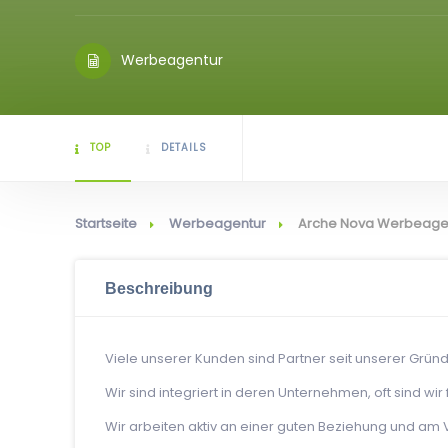
Werbeagentur
TOP
DETAILS
Startseite
Werbeagentur
Arche Nova Werbeage
Beschreibung
Viele unserer Kunden sind Partner seit unserer Gründ
Wir sind integriert in deren Unternehmen, oft sind wi
Wir arbeiten aktiv an einer guten Beziehung und am Ve