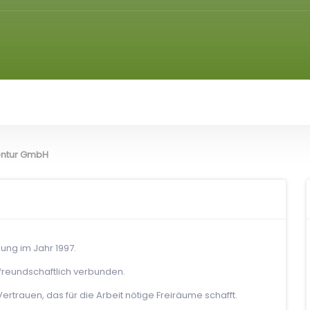
ntur GmbH
ung im Jahr 1997.
r freundschaftlich verbunden.
rtrauen, das für die Arbeit nötige Freiräume schafft.