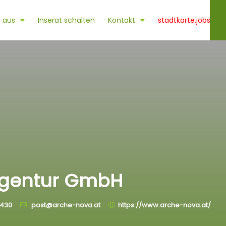
 aus
Inserat schalten
Kontakt
stadtkarte.jobs
agentur GmbH
0430
post@arche-nova.at
https://www.arche-nova.at/