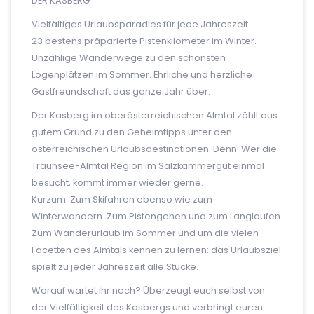
DER KASBERG
Vielfältiges Urlaubsparadies für jede Jahreszeit
23 bestens präparierte Pistenkilometer im Winter.
Unzählige Wanderwege zu den schönsten
Logenplätzen im Sommer. Ehrliche und herzliche
Gastfreundschaft das ganze Jahr über.
Der Kasberg im oberösterreichischen Almtal zählt aus
gutem Grund zu den Geheimtipps unter den
österreichischen Urlaubsdestinationen. Denn: Wer die
Traunsee-Almtal Region im Salzkammergut einmal
besucht, kommt immer wieder gerne.
Kurzum: Zum Skifahren ebenso wie zum
Winterwandern. Zum Pistengehen und zum Langlaufen.
Zum Wanderurlaub im Sommer und um die vielen
Facetten des Almtals kennen zu lernen: das Urlaubsziel
spielt zu jeder Jahreszeit alle Stücke.
Worauf wartet ihr noch? Überzeugt euch selbst von
der Vielfältigkeit des Kasbergs und verbringt euren